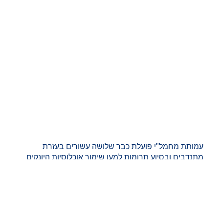
עמותת מחמל"י פועלת כבר שלושה עשורים בעזרת
מתנדבים ובסיוע תרומות למען שימור אוכלוסיות היונקים
הימיים והאקולוגיה הימית המקומית והגלובלית. ללא
תרומות הכסף והציוד, וללא פעילות המתנדבים לה זוכה
מחמל"י, לא ניתן היה לפרסם את מחקרי הדולפינים
והלוויתנים החיים דרך קבע ו/או חולפים בים התיכון ובמפרץ
אילת, אשר מתבצעים במסגרת העמותה מאז שנת 1993.