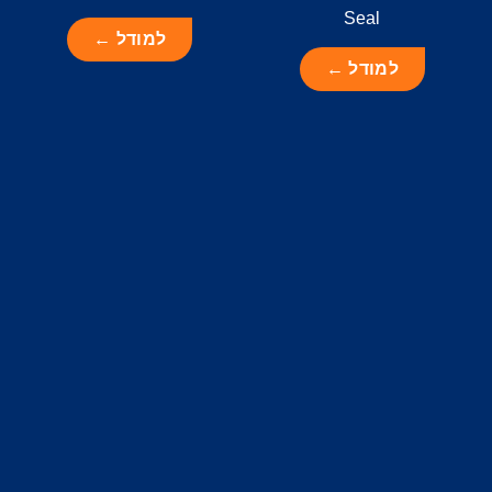
Seal
למודל ←
למודל ←