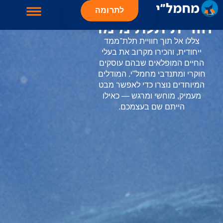
לתרומה
חוויית תלת מימד
מגדיר מינים
תרומה לעמותה
אודות העמותה
פעילות העמותה
מן התקשורת
צללו אל תוך חוויית תלת־ממד
ייחודית, והכירו מקרוב את בעלי
החיים המופלאים שבהם עוסקים
חוקרי ומתנדבי מחמל"י. המודלים
המיוחדים נוצרו כדי לאפשר מבט
מעמיק, מוחשי ומרגש — כאילו
הייתם שם בעצמכם.